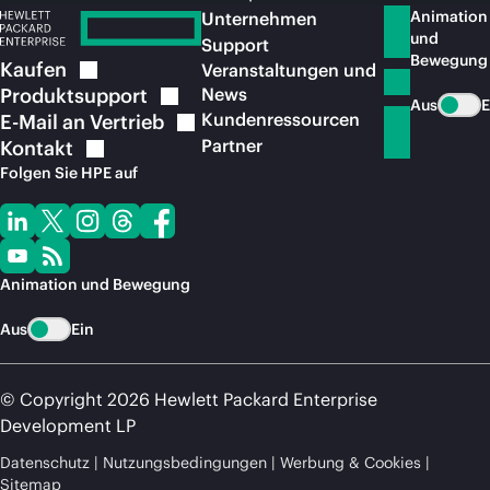
Animation
Unternehmen
und
Support
Bewegung
Kaufen
Veranstaltungen und
Produktsupport
News
Aus
E
Kundenressourcen
E-Mail an
Vertrieb
Partner
Kontakt
Folgen Sie HPE auf
Animation und Bewegung
Aus
Ein
© Copyright 2026 Hewlett Packard Enterprise
Development LP
Datenschutz
Nutzungsbedingungen
Werbung & Cookies
Sitemap