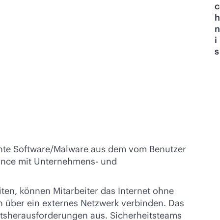
c
h
n
i
s
hte Software/Malware aus dem vom Benutzer
liance mit Unternehmens- und
iten, können Mitarbeiter das Internet ohne
h über ein externes Netzwerk verbinden. Das
eitsherausforderungen aus. Sicherheitsteams