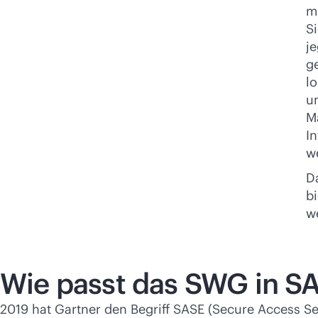
m
S
je
ge
l
u
M
I
w
D
b
w
Wie passt das SWG in S
2019 hat Gartner den Begriff SASE (Secure Access S