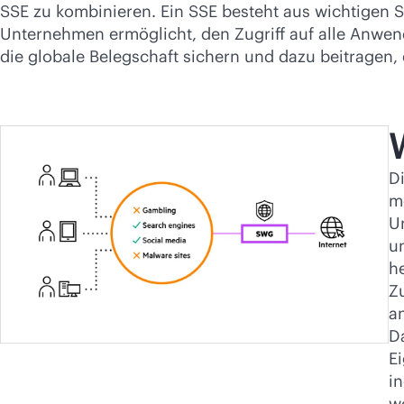
SSE zu kombinieren. Ein SSE besteht aus wichtigen 
Unternehmen ermöglicht, den Zugriff auf alle Anwe
die globale Belegschaft sichern und dazu beitragen,
Di
m
U
u
he
Z
a
D
E
i
w