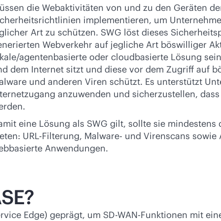
üssen die Webaktivitäten von und zu den Geräten der
icherheitsrichtlinien implementieren, um Unternehme
glicher Art zu schützen. SWG löst dieses Sicherheit
nerierten Webverkehr auf jegliche Art böswilliger A
okale/agentenbasierte oder cloudbasierte Lösung sein
nd dem Internet sitzt und diese vor dem Zugriff auf 
alware und anderen Viren schützt. Es unterstützt Un
nternetzugang anzuwenden und sicherzustellen, dass
erden.
amit eine Lösung als SWG gilt, sollte sie mindesten
ieten: URL-Filterung, Malware- und Virenscans sowie
ebbasierte Anwendungen.
ASE?
ervice Edge) geprägt, um
SD-WAN
-Funktionen mit ein