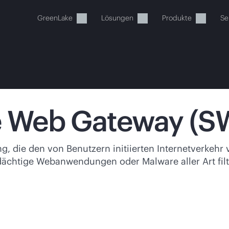
GreenLake
Lösungen
Produkte
Se
re Web Gateway (
Ihr Warenkorb ist aktuell leer
, die den von Benutzern initiierten Internetverkehr
dächtige Webanwendungen oder Malware aller Art filt
 Sie den HPE Store zum Stöbern, Konfigurieren und B
Jetzt kaufen