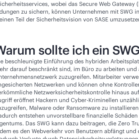
Sicherheitsservices, wobei das Secure Web Gateway (
ndungen zu sichern, können Unternehmen mit SWG ins
 einen Teil der Sicherheitsvision von SASE umzusetze
Warum sollte ich ein SW
e beschleunigte Einführung des hybriden Arbeitsplat
ehr darauf beschränkt sind, im Büro zu arbeiten un
nternehmensnetzwerk zuzugreifen. Mitarbeiter verw
ngesicherten Netzwerken und können ohne Kontrolle
rkömmliche Netzwerksicherheitskontrolle hinaus auf d
ugriff eröffnet Hackern und Cyber-Kriminellen unzäh
nzugreifen, Malware oder Ransomware zu installiere
adurch entstehen unvorstellbare finanzielle Schäden
igentums. Das SWG kann dazu beitragen, die Zero Trus
ndem es den Webverkehr von Benutzern abfängt und de
odurch Verluste durch Datensicherheitsverletzungen