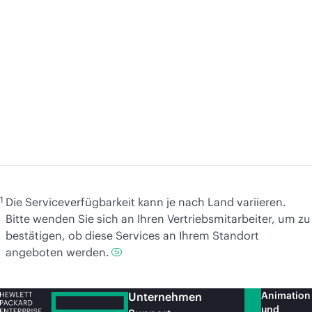
Cybersecurity Services
a
g
C
(ö
Weitere
Informationen
We
1
Die Serviceverfügbarkeit kann je nach Land variieren.
Bitte wenden Sie sich an Ihren Vertriebsmitarbeiter, um zu
bestätigen, ob diese Services an Ihrem Standort
angeboten werden.
Animation
Unternehmen
und