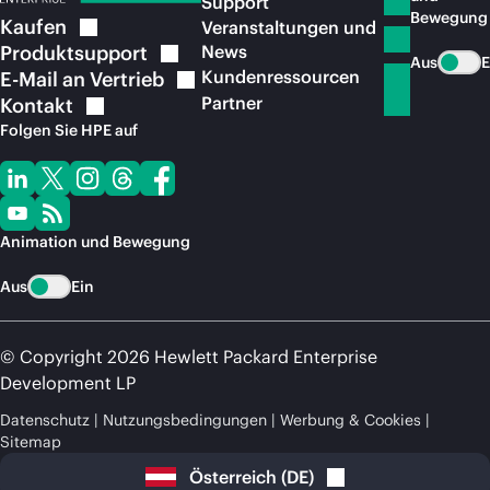
Support
Bewegung
Kaufen
Veranstaltungen und
Produktsupport
News
Aus
E
Kundenressourcen
E-Mail an
Vertrieb
Partner
Kontakt
Folgen Sie HPE auf
Animation und Bewegung
Aus
Ein
© Copyright 2026 Hewlett Packard Enterprise
Development LP
Datenschutz
Nutzungsbedingungen
Werbung & Cookies
Sitemap
Österreich
(
DE
)