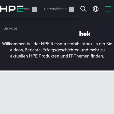
Zum
Hauptinhalt
rvices
Support
Unternehmen
wechseln
Services
Ressourcenbibliothek
Willkommen bei der HPE Ressourcenbibliothek, in der Sie
Videos, Berichte, Erfolgsgeschichten und mehr zu
aktuellen HPE Produkten und IT-Themen finden.
Ihr Warenkorb ist aktuell
leer
Besuchen Sie den HPE Store zum Stöbern,
Konfigurieren und Bestellen.