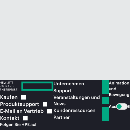
Jetzt kaufen
Animation
Unternehmen
und
Support
Bewegung
Kaufen
Veranstaltungen und
Produktsupport
News
Aus
E
Kundenressourcen
E-Mail an
Vertrieb
Partner
Kontakt
Folgen Sie HPE auf