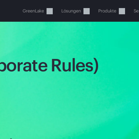
GreenLake
Lösungen
Produkte
Se
porate Rules)
Ihr Warenkorb ist aktuell leer
 Sie den HPE Store zum Stöbern, Konfigurieren und B
Jetzt kaufen