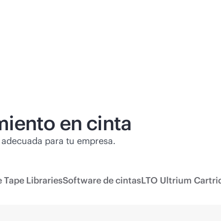
iento en cinta
 adecuada para tu empresa.
e Tape Libraries
Software de cintas
LTO Ultrium Cartri