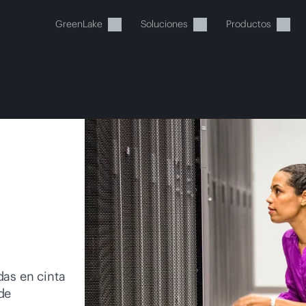
GreenLake
Soluciones
Productos
stos momentos, tu cesta está 
a de HPE para encontrar lo que buscas, configurarlo y
Comprar ahora
das en cinta
de