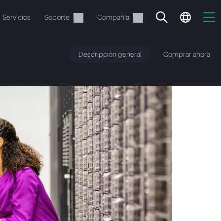
Servicios
Soporte
Compañía
Descripción general
Comprar ahora
vacía
 realizar el pedido.