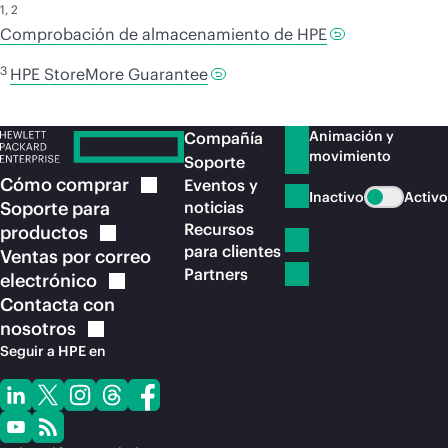
1
,
2
Comprobación de almacenamiento de HPE
3
HPE StoreMore Guarantee
Animación y
Compañía
movimiento
Soporte
Cómo
comprar
Eventos y
Inactivo
Activo
Soporte para
noticias
Recursos
productos
para clientes
Ventas por correo
Partners
electrónico
Contacta con
nosotros
Seguir a HPE en