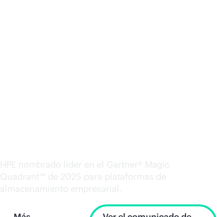
Líder del Gartner®
Magic Quadrant™
HPE nombrado líder en el Gartner® Magic
Quadrant™ de 2025 para plataformas de
almacenamiento empresarial.
Más
Ver el comunicado de