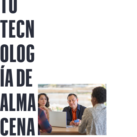
TU
TECN
OLOG
ÍA DE
ALMA
CENA