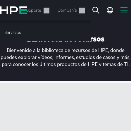
Saltar
al
Servicios
Soporte
Compañía
contenido
principal
Servicios
Biblioteca de recursos
Bienvenido a la biblioteca de recursos de HPE, donde
puedes explorar vídeos, informes, estudios de casos y más,
para conocer los últimos productos de HPE y temas de TI.
En estos momentos, tu
cesta está vacía
Dirígete a la tienda de HPE para encontrar lo
que buscas, configurarlo y realizar el pedido.