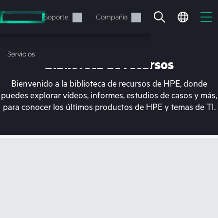
Saltar
al
Servicios
Soporte
Compañía
contenido
principal
Servicios
Biblioteca de recursos
Bienvenido a la biblioteca de recursos de HPE, donde
puedes explorar vídeos, informes, estudios de casos y más,
para conocer los últimos productos de HPE y temas de TI.
En estos momentos, tu
cesta está vacía
Dirígete a la tienda de HPE para encontrar lo
que buscas, configurarlo y realizar el pedido.