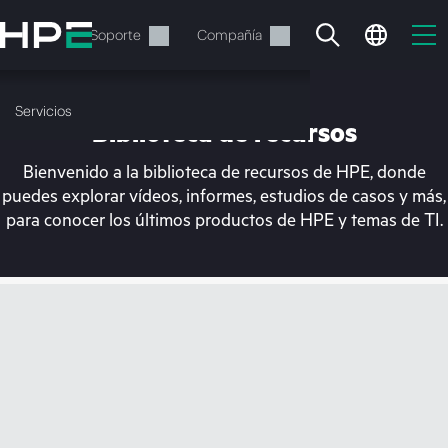
Saltar
al
Servicios
Soporte
Compañía
contenido
principal
Servicios
Biblioteca de recursos
Bienvenido a la biblioteca de recursos de HPE, donde
puedes explorar vídeos, informes, estudios de casos y más,
para conocer los últimos productos de HPE y temas de TI.
En estos momentos, tu
cesta está vacía
Dirígete a la tienda de HPE para encontrar lo
que buscas, configurarlo y realizar el pedido.