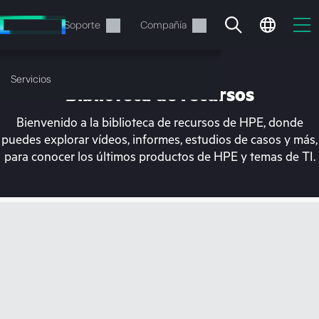
Saltar
al
Servicios
Soporte
Compañía
contenido
principal
Servicios
Biblioteca de recursos
Bienvenido a la biblioteca de recursos de HPE, donde
puedes explorar vídeos, informes, estudios de casos y más,
para conocer los últimos productos de HPE y temas de TI.
En estos momentos, tu
cesta está vacía
Dirígete a la tienda de HPE para encontrar lo
que buscas, configurarlo y realizar el pedido.