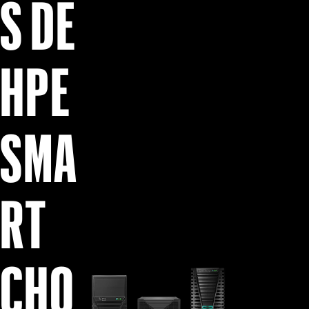
S DE
Comprar ahora
HPE
SMA
RT
CHO