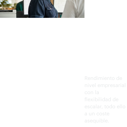
más
intelige
nte.
Elige
más
rápido.
Rendimiento de
nivel empresarial
con la
flexibilidad de
escalar, todo ello
a un coste
asequible.