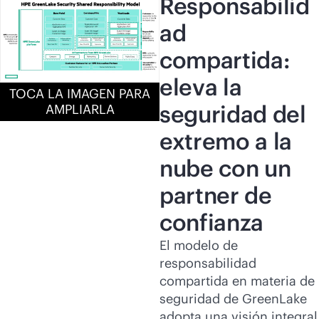
Responsabilid
ad
compartida:
eleva la
TOCA LA IMAGEN PARA
seguridad del
AMPLIARLA
extremo a la
nube con un
partner de
confianza
El modelo de
responsabilidad
compartida en materia de
seguridad de GreenLake
adopta una visión integral