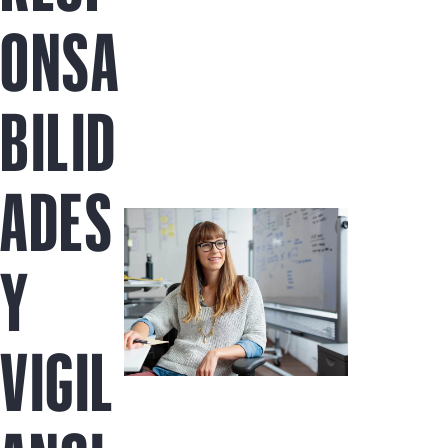
Comprar ahora
ONSA
BILID
ADES
Y
VIGIL