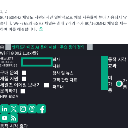
1
,
2
80/160MHz 채널도 지원되지만 일반적으로 채널 사용률이 높아 사용되지 않
습니다. Wi‑Fi 6E와 6GHz 채널은 최대 7개의 추가 80/160MHz 채널을 제공
하여 이를 해결합니다.
엔터프라이즈 AI 용어 해설 - 주요 용어 정의
Wi-Fi 6(802.11ax)란?
동적 시각
회사
효과
지원
구매
문의
행사 및 뉴스
미
제품
지원
고객 관련 자료
가
가
세일즈 이메일
보내기
동
파트너
동
문의하기
HPE 팔로우
동적 시각 효과