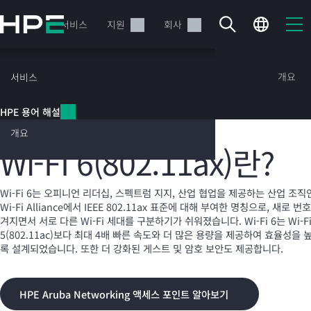
주
요
제품
서비스
지원
회사
콘
텐
츠
HPE 용어 해설
개요
서비스
로
건
HPE 용어 해설
너
Wi-Fi 6
뛰
개요
기
Wi-FI 6(802.11ax)란?
현재 장바구니가 비어있습니다
Wi-Fi
6는 오피니언 리더십, 스펙트럼 지지, 산업 협업을 제공하는 산업 조직
Wi-Fi
Alliance에서 IEEE 802.11ax 표준에 대해 부여한 명칭으로, 새로 번
HPE Store에서 검색하고 구성한 다음 주문하십시오.
겨지면서 서로 다른
Wi-Fi
세대를 구분하기가 쉬워졌습니다.
Wi-Fi
6는
Wi-F
5(802.11ac)보다 최대 4배 빠른 속도와 더 많은 용량을 제공하여 효율성을 
록 설계되었습니다. 또한 더 강화된 게스트 및 암호 보안도 제공합니다.
지금 구매하기
HPE Aruba Networking 액세스 포인트 알아보기