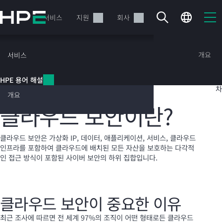
주
요
제품
서비스
지원
회사
콘
텐
츠
HPE 용어 해설
개요
서비스
로
건
목
HPE 용어 해설
너
차
클라우드 보안
뛰
개요
기
클라우드 보안이란?
현재 장바구니가 비어있습니다
클라우드 보안은 가상화 IP, 데이터, 애플리케이션, 서비스, 클라우드
인프라를 포함하여 클라우드에 배치된 모든 자산을 보호하는 다각적
HPE Store에서 검색하고 구성한 다음 주문하십시오.
인 접근 방식이 포함된 사이버 보안의 하위 집합입니다.
지금 구매하기
클라우드 보안이 중요한 이유
최근 조사에 따르면 전 세계 97%의 조직이 어떤 형태로든 클라우드