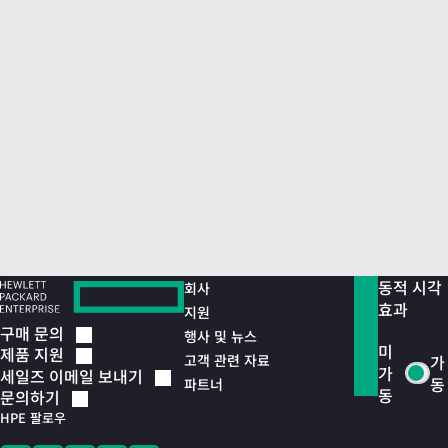
동적 시각
회사
효과
지원
구매
문의
행사 및 뉴스
미
제품
지원
고객 관련 자료
가
가
세일즈 이메일
보내기
동
파트너
동
문의하기
HPE 팔로우