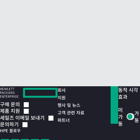
동적 시각
회사
효과
지원
구매
문의
행사 및 뉴스
미
제품
지원
고객 관련 자료
가
가
세일즈 이메일
보내기
동
파트너
동
문의하기
HPE 팔로우