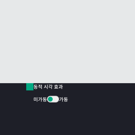
동적 시각 효과
미가동
가동