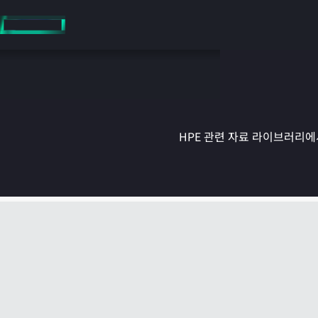
주
요
콘
텐
츠
로
건
너
뛰
HPE 관련 자료 라이브러리에서
기