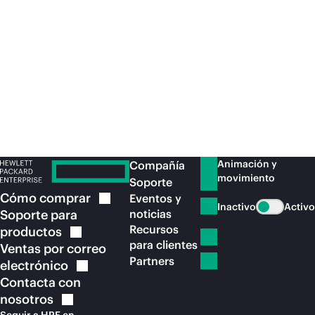
clientes dondequiera que estén y crear las
dis
mejores experiencias de compra posibles.
co
vis
par
con
IoT
Animación y
Compañía
movimiento
Soporte
Cómo
comprar
Eventos y
Inactivo
Activo
Soporte para
noticias
Recursos
productos
para clientes
Ventas por correo
Partners
electrónico
Contacta con
nosotros