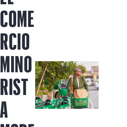
COME
RCIO
MINO
RIST
A