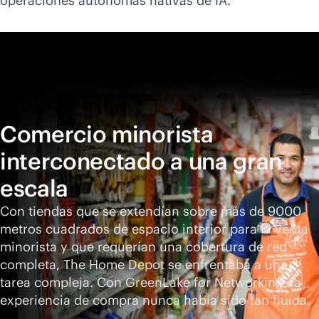
operaciones autónomas nativas de IA.
Comercio minorista
interconectado a una gran
escala
Con tiendas que se extendían sobre más de 9000
metros cuadrados de espacio interior para la venta
minorista y que requerían una cobertura de red
completa, The Home Depot se enfrentaba a una
tarea compleja. Con GreenLake for Networking, la
experiencia de compra nunca había sido tan fluida.