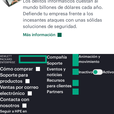
Los delitos informáticos cuestan al
mundo billones de dólares cada año.
Defiende tu empresa frente a los
incesantes ataques con unas sólidas
soluciones de seguridad.
Más
información
Animación y
Compañía
movimiento
Soporte
Cómo
comprar
Eventos y
Inactivo
Activo
Soporte para
noticias
Recursos
productos
para clientes
Ventas por correo
Partners
electrónico
Contacta con
nosotros
Seguir a HPE en