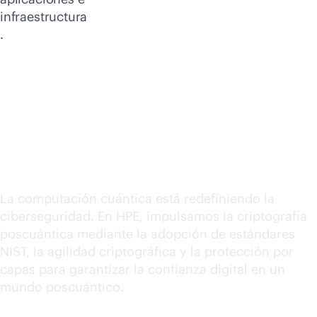
infraestructura
.
Abordar la amenaza
cuántica: proteger el
futuro, hoy
La computación cuántica está redefiniendo la
ciberseguridad. En HPE, impulsamos la criptografía
poscuántica mediante la adopción de estándares
NIST, la agilidad criptográfica y la protección por
capas para garantizar la confianza digital en un
mundo poscuántico.