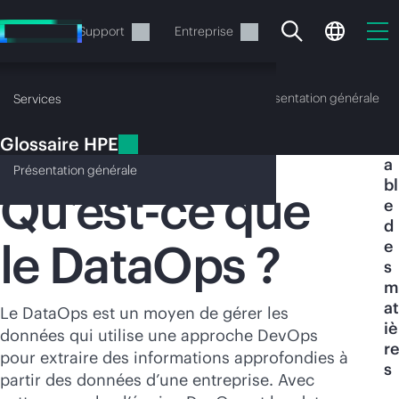
Accéder
au
Services
Support
Entreprise
contenu
principal
Glossaire HPE
Présentation générale
Services
Glossaire HPE
T
DataOps
a
Présentation
générale
bl
Qu’est-ce que
e
d
le DataOps ?
e
Votre panier est
s
actuellement vide
m
at
Le DataOps est un moyen de gérer les
iè
Rendez-vous dans la boutique HPE pour
données qui utilise une approche DevOps
re
découvrir, configurer et commander.
pour extraire des informations approfondies à
s
partir des données d’une entreprise. Avec