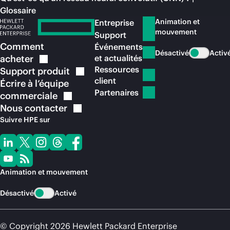
Glossaire
Animation et
Entreprise
mouvement
Support
Comment
Événements
Désactivé
Activ
acheter
et actualités
Ressources
Support
produit
client
Écrire à l’équipe
Partenaires
commerciale
Nous
contacter
Suivre HPE sur
Animation et mouvement
Désactivé
Activé
© Copyright 2026 Hewlett Packard Enterprise