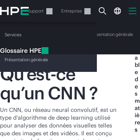
Accéder
au
Services
Support
Entreprise
contenu
principal
Glossaire HPE
Présentation générale
Services
Glossaire HPE
T
Réseau neural convolutif (CNN)
a
Présentation
générale
bl
Qu’est-ce
e
d
qu’un CNN ?
e
Votre panier est
s
actuellement vide
m
at
Un CNN, ou réseau neural convolutif, est un
iè
Rendez-vous dans la boutique HPE pour
type d’algorithme de deep learning utilisé
re
découvrir, configurer et commander.
pour analyser des données visuelles telles
s
que des images et des vidéos. Il est conçu