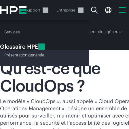
Accéder
au
Services
Support
Entreprise
contenu
principal
Glossaire HPE
Présentation générale
Services
Glossaire HPE
CloudOps
Présentation
générale
Qu’est-ce que
CloudOps ?
Votre panier est
actuellement vide
Le modèle « CloudOps », aussi appelé « Cloud Opera
Rendez-vous dans la boutique HPE pour
Operations Management », désigne un ensemble de p
découvrir, configurer et commander.
utilisés pour surveiller, maintenir et optimiser avec ef
performance, la sécurité et l’accessibilité des logicie