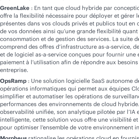
GreenLake
: En tant que cloud hybride par concept
offre la flexibilité nécessaire pour déployer et gérer 
présentes dans vos clouds privés et publics tout en 
de vos données ainsi qu’une grande flexibilité quan
consommation et de gestion des services. La suite d
comprend des offres d’infrastructure
as-a-service
, d
et de logiciel
as-a-service
conçues pour fournir une e
paiement à l’utilisation afin de répondre aux besoins
entreprise.
OpsRamp
: Une solution logicielle SaaS autonome d
opérations informatiques qui permet aux équipes C
simplifier et automatiser les opérations de surveilla
performances des environnements de cloud hybride
observabilité unifiée, son analytique pilotée par l’IA
intelligente, cette solution vous offre une visibilité 
pour optimiser l’ensemble de votre environnement i
Morpheus
rationalise les opérations cloud en fourn