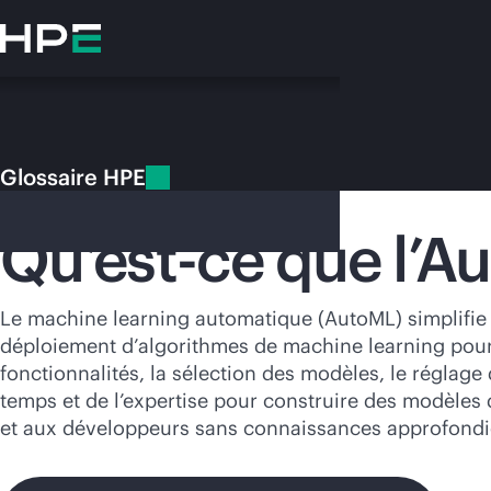
Accéder
au
contenu
principal
Glossaire HPE
Glossaire HPE
AutoML
Qu’est-ce que l’A
Vo
Le machine learning automatique (AutoML) simplifie 
déploiement d’algorithmes de machine learning pour u
Rendez-vous
fonctionnalités, la sélection des modèles, le réglag
temps et de l’expertise pour construire des modèles 
et aux développeurs sans connaissances approfondies