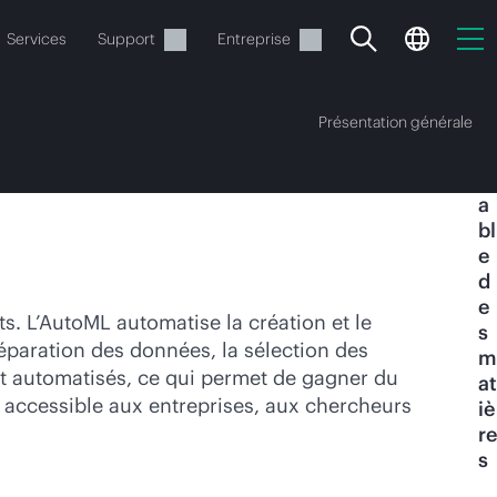
Services
Support
Entreprise
Présentation générale
T
a
bl
e
d
e
ide
. L’AutoML automatise la création et le
s
éparation des données, la sélection des
m
t commander.
nt automatisés, ce qui permet de gagner du
at
A accessible aux entreprises, aux chercheurs
iè
re
s