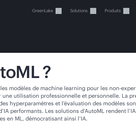
GreenLake
Solutions
Produits
utoML ?
tre panier est actuellement v
les modèles de machine learning pour les non-experts
ne utilisation professionnelle et personnelle. La pr
 dans la boutique HPE pour découvrir, configurer e
e des hyperparamètres et l’évaluation des modèles so
d’IA performants. Les solutions d’AutoML rendent l’I
 en ML, démocratisant ainsi l’IA.
Acheter maintenant