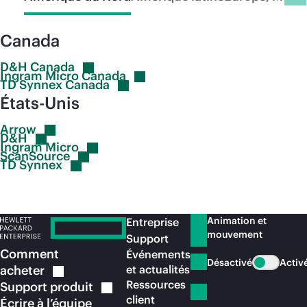
Canada
D&H
Canada
Ingram Micro
Canada
TD Synnex
Canada
États-Unis
Arrow
D&H
Ingram
Micro
ScanSource
TD
Synnex
Animation et
Entreprise
mouvement
Support
Comment
Événements
Désactivé
Activ
acheter
et actualités
Ressources
Support
produit
client
Écrire à l’équipe