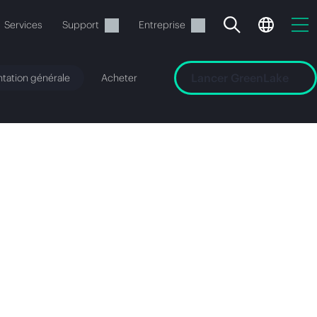
Services
Support
Entreprise
Lancer GreenLake
tation générale
Acheter
ide
t commander.