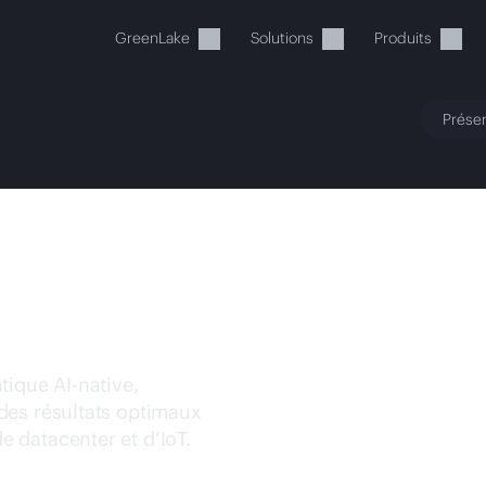
GreenLake
Solutions
Produits
Présen
WORKING
tre panier est actuellement v
 dans la boutique HPE pour découvrir, configurer e
ntique
AI-native
,
des résultats optimaux
Acheter maintenant
 datacenter et d’IoT.