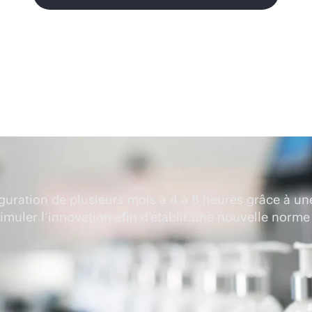
ation de plusieurs mois à 4 à 8 heures grâce à une v
timuler l’innovation afin d’établir une nouvelle norme