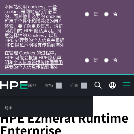
本网站使用 cookies。一些
cookies 是网站运行所必需
是
否
的，而其他非必要的 cookies
可用于个性化和增强您的用户
体验。要了解更多信息，请访
问我们的 HPE 隐私声明。同
意选择性的 Cookies，以及
HPE 处理我的个人信息并根据
HPE 隐私声明
将其传输到海外
在管理 Cookies 的过程中，
HPE 可能会根据 HPE隐私声
是
否
明和
个人信息跨境传输同意函
将我的个人信息传输到海外
跳
转
产品
服务
支持
公司
到
主
目
服务
人工智能和分析
录
HPE Ezmeral Runtime
Enterprise