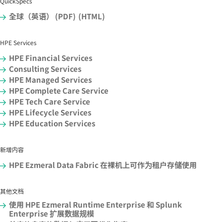
QuickSpecs
全球（英语） (PDF)
(HTML)
HPE Services
HPE Financial Services
Consulting Services
HPE Managed Services
HPE Complete Care Service
HPE Tech Care Service
HPE Lifecycle Services
HPE Education Services
新增内容
HPE Ezmeral Data Fabric 在裸机上可作为租户存储使用
其他文档
使用 HPE Ezmeral Runtime Enterprise 和 Splunk
Enterprise 扩展数据规模