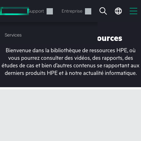
Accéder
au
Services
Support
Entreprise
contenu
principal
Services
Bibliothèque de ressources
Bienvenue dans la bibliothèque de ressources HPE, où
vous pourrez consulter des vidéos, des rapports, des
études de cas et bien d’autres contenus se rapportant aux
derniers produits HPE et à notre actualité informatique.
Votre panier est
actuellement vide
Rendez-vous dans la boutique HPE pour
découvrir, configurer et commander.