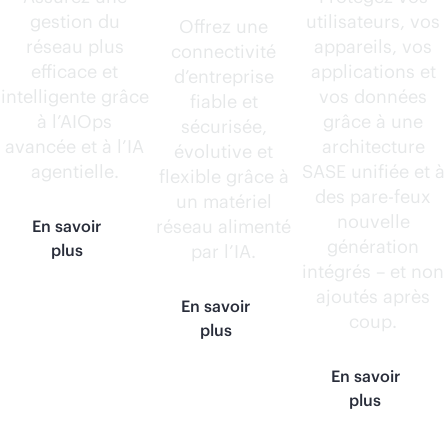
gestion du
utilisateurs, vos
Offrez une
réseau plus
appareils, vos
connectivité
efficace et
applications et
d’entreprise
intelligente grâce
vos données
fiable et
à l’AIOps
grâce à une
sécurisée,
avancée et à l’IA
architecture
évolutive et
agentielle.
SASE unifiée et à
flexible grâce à
des pare-feux
un matériel
nouvelle
réseau alimenté
En savoir
génération
plus
par l’IA.
intégrés – et non
ajoutés après
En savoir
coup.
plus
En savoir
plus