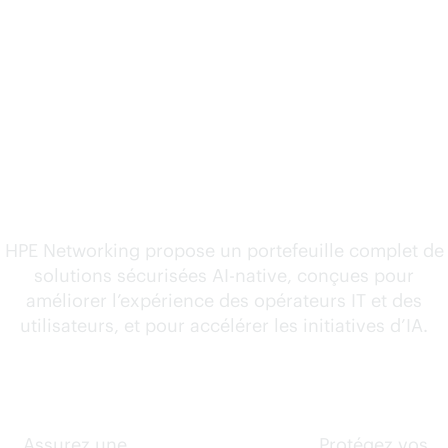
Découvrir des solutions
AI-native
qui s’ajustent à
l’évolution de vos besoins
HPE Networking propose un portefeuille complet de
solutions sécurisées
AI-native
, conçues pour
améliorer l’expérience des opérateurs IT et des
utilisateurs, et pour accélérer les initiatives d’IA.
AIOps
Filaire et
Sécurité
sans fil
Assurez une
Protégez vos