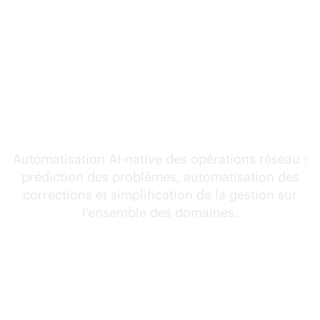
Les réseaux HPE
autopilotés sont à la
pointe de la convergence
de l’IA et des réseaux
Automatisation
AI-native
des opérations réseau :
prédiction des problèmes, automatisation des
corrections et simplification de la gestion sur
l’ensemble des domaines.
La vision
la plus
juste et la
plus