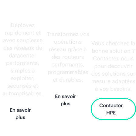
Datacenter
Routeurs
Besoin
AI-native
d’autre
Déployez
rapidement et
chose ?
Transformez vos
avec souplesse
opérations
Vous cherchez la
des réseaux de
réseau grâce à
bonne solution ?
datacenter
des routeurs
Contactez-nous
performants,
performants,
pour découvrir
simples à
programmables
des solutions sur
exploiter,
et durables.
mesure adaptées
sécurisés et
à vos besoins.
automatisables.
En savoir
plus
Contacter
En savoir
HPE
plus