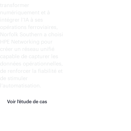
transformer
numériquement et à
intégrer l’IA à ses
opérations ferroviaires,
Norfolk Southern a choisi
HPE Networking pour
créer un réseau unifié
capable de capturer les
données opérationnelles,
de renforcer la fiabilité et
de stimuler
l’automatisation.
Voir l’étude de cas