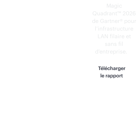
Magic
Quadrant™ 2026
de Gartner® pour
l’infrastructure
LAN filaire et
sans fil
d’entreprise.
1
Télécharger
le rapport
Découvrez la
différence
Agents axés sur l’expérience