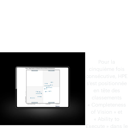
audacieu
se.
L’exécutio
n la plus
aboutie.
Pour la
cinquième fois
consécutive, HPE
s’est positionnée
en tête des
classements
« Completeness
of Vision » et
« Ability to
Execute » dans le