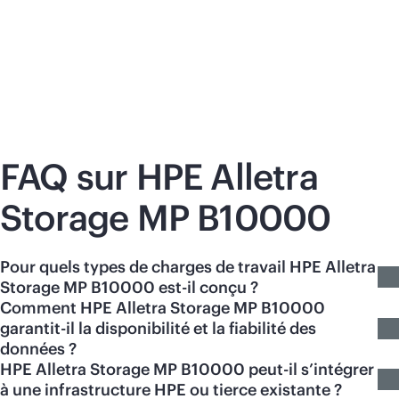
plateforme de données étendue prête pour
dés
l’IA de HPE, déployée via une architecture
amé
unifiée.
FAQ sur HPE Alletra
Storage MP B10000
Pour quels types de charges de travail HPE Alletra
Storage MP B10000 est-il conçu ?
Comment HPE Alletra Storage MP B10000
garantit-il la disponibilité et la fiabilité des
données ?
HPE Alletra Storage MP B10000 peut-il s’intégrer
à une infrastructure HPE ou tierce existante ?