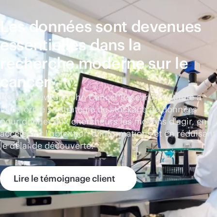
Les données sont devenues
essentielles dans la
recherche moderne sur le
cancer
L’Olivia Newton-John Cancer Research Institute a
transformé sa stratégie de stockage de données
pour donner aux chercheurs les moyens d’agir, en
accélérant l’obtention d’informations et en réduisant
le délai de découverte.
Lire le témoignage client