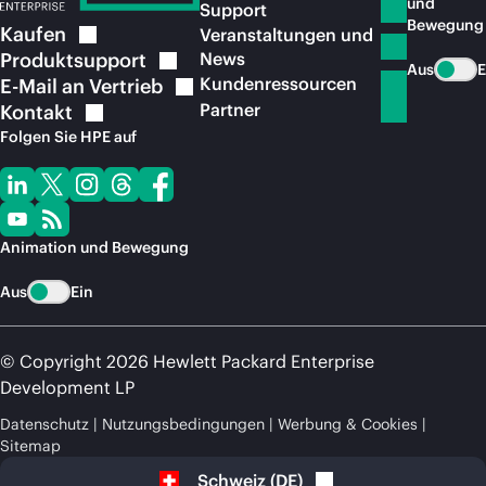
und
Support
Bewegung
Kaufen
Veranstaltungen und
Produktsupport
News
Aus
E
Kundenressourcen
E-Mail an
Vertrieb
Partner
Kontakt
Folgen Sie HPE auf
Animation und Bewegung
Aus
Ein
© Copyright 2026 Hewlett Packard Enterprise
Development LP
Datenschutz
Nutzungsbedingungen
Werbung & Cookies
Sitemap
Schweiz
(
DE
)