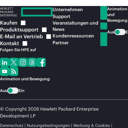
Animation
Unternehmen
und
Support
Bewegung
Kaufen
Veranstaltungen und
Produktsupport
News
Aus
E
Kundenressourcen
E-Mail an
Vertrieb
Partner
Kontakt
Folgen Sie HPE auf
Animation und Bewegung
Aus
Ein
© Copyright 2026 Hewlett Packard Enterprise
Development LP
Datenschutz
Nutzungsbedingungen
Werbung & Cookies