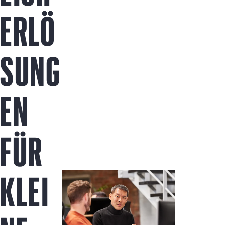
Jetzt kaufen
ERLÖ
SUNG
EN
FÜR
KLEI