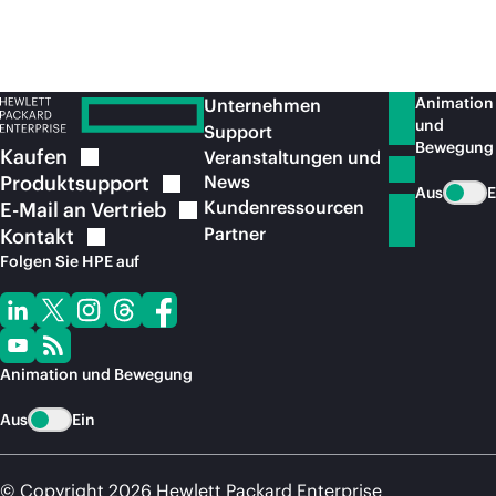
Animation
Unternehmen
und
Support
Bewegung
Kaufen
Veranstaltungen und
Produktsupport
News
Aus
E
Kundenressourcen
E-Mail an
Vertrieb
Partner
Kontakt
Folgen Sie HPE auf
Animation und Bewegung
Aus
Ein
© Copyright 2026 Hewlett Packard Enterprise