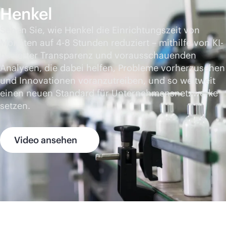
Henkel
Sehen Sie, wie Henkel die Einrichtungszeit von
Monaten auf 4-8 Stunden reduziert – mithilfe von KI-
basierter Transparenz und vorausschauenden
Analysen, die dabei helfen, Probleme vorherzusehen
und Innovationen voranzutreiben, und so weltweit
einen neuen Standard für Unternehmensnetzwerke
setzen.
Video ansehen