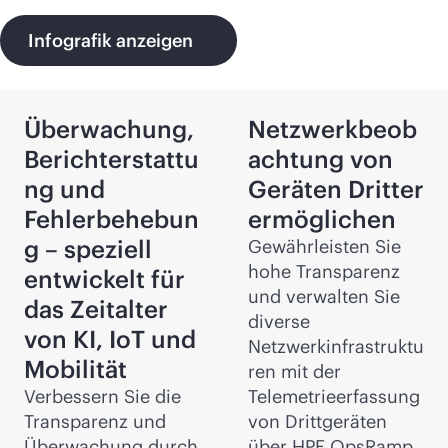
Infografik anzeigen
Überwachung,
Netzwerkbeob
Berichterstattu
achtung von
ng und
Geräten Dritter
Fehlerbehebun
ermöglichen
g – speziell
Gewährleisten Sie
hohe Transparenz
entwickelt für
und verwalten Sie
das Zeitalter
diverse
von KI, IoT und
Netzwerkinfrastruktu
Mobilität
ren mit der
Verbessern Sie die
Telemetrieerfassung
Transparenz und
von Drittgeräten
Überwachung durch
über HPE OpsRamp