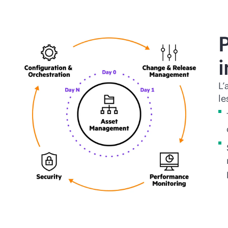
P
L’
le