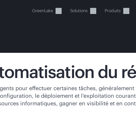
GreenLake
Solutions
Produits
utomatisation du r
tre panier est actuellement v
elligents pour effectuer certaines tâches, généraleme
onfiguration, le déploiement et l’exploitation courant
 dans la boutique HPE pour découvrir, configurer e
essources informatiques, gagner en visibilité et en co
Acheter maintenant