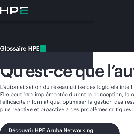
Accéder
au
contenu
principal
Glossaire HPE
Glossaire HPE
Automatisation du réseau
Qu’est-ce que l’a
Vo
L’automatisation du réseau utilise des logiciels int
Elle peut être implémentée durant la conception, la c
Rendez-vous
l’efficacité informatique, optimiser la gestion des r
plus réactive et proactive à des problèmes critiques.
Découvrir HPE Aruba Networking