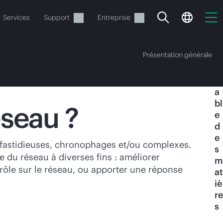
Services
Support
Entreprise
Présentation générale
T
a
bl
éseau ?
e
d
e
ide
nt fastidieuses, chronophages et/ou complexes.
s
e du réseau à diverses fins : améliorer
m
t commander.
ntrôle sur le réseau, ou apporter une réponse
at
iè
re
s