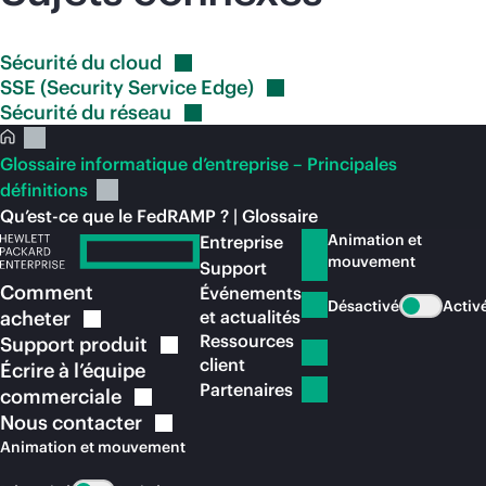
Sécurité du
cloud
SSE (Security Service
Edge)
Sécurité du
réseau
Glossaire informatique d’entreprise – Principales
définitions
Qu’est-ce que le FedRAMP ? | Glossaire
Animation et
Entreprise
mouvement
Support
Comment
Événements
Désactivé
Activ
acheter
et actualités
Ressources
Support
produit
client
Écrire à l’équipe
Partenaires
commerciale
Nous
contacter
Animation et mouvement