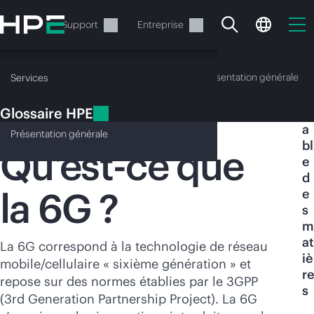
Accéder
au
Services
Support
Entreprise
contenu
principal
Glossaire HPE
Présentation générale
Services
Glossaire HPE
T
6G
a
Présentation
générale
bl
Qu’est-ce que
e
d
la 6G ?
e
Votre panier est
s
actuellement vide
m
at
La 6G correspond à la technologie de réseau
iè
Rendez-vous dans la boutique HPE pour
mobile/cellulaire « sixième génération » et
re
découvrir, configurer et commander.
repose sur des normes établies par le 3GPP
s
(3rd Generation Partnership Project). La 6G