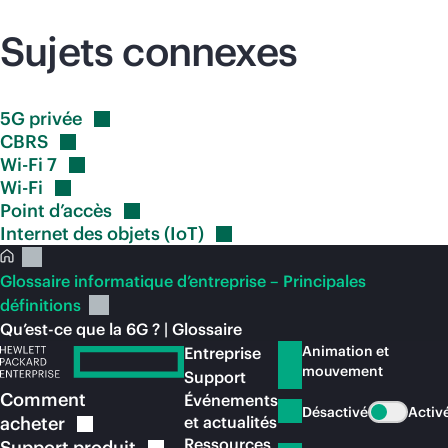
Sujets connexes
5G
privée
CBRS
Wi-Fi
7
Wi-Fi
Point
d’accès
Internet des objets
(IoT)
Glossaire informatique d’entreprise – Principales
définitions
Qu’est-ce que la 6G ? | Glossaire
Animation et
Entreprise
mouvement
Support
Comment
Événements
Désactivé
Activ
acheter
et actualités
Ressources
Support
produit