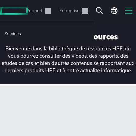
Accéder
au
Services
Support
Entreprise
contenu
principal
Services
Bibliothèque de ressources
Bienvenue dans la bibliothèque de ressources HPE, où
vous pourrez consulter des vidéos, des rapports, des
études de cas et bien d’autres contenus se rapportant aux
derniers produits HPE et à notre actualité informatique.
Votre panier est
actuellement vide
Rendez-vous dans la boutique HPE pour
découvrir, configurer et commander.