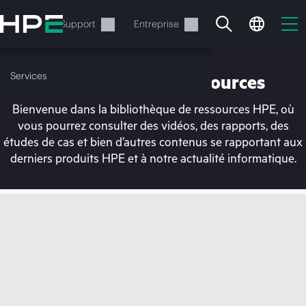
Accéder
au
Services
Support
Entreprise
contenu
principal
Services
Bibliothèque de ressources
Bienvenue dans la bibliothèque de ressources HPE, où
vous pourrez consulter des vidéos, des rapports, des
études de cas et bien d’autres contenus se rapportant aux
derniers produits HPE et à notre actualité informatique.
Votre panier est
actuellement vide
Rendez-vous dans la boutique HPE pour
découvrir, configurer et commander.