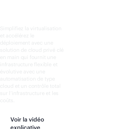
PC3000
Acheter maintenant
Simplifiez la virtualisation
et accélérez le
déploiement avec une
solution de cloud privé clé
en main qui fournit une
infrastructure flexible et
évolutive avec une
automatisation de type
cloud et un contrôle total
sur l’infrastructure et les
coûts.
Voir la vidéo
explicative