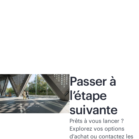
dans les environnements sur site et de cloud
sim
public grâce à une infrastructure
cen
hyperconvergée moderne.
hy
Regarder la
vidéo
Re
Passer à
l’étape
suivante
Prêts à vous lancer ?
Explorez vos options
d’achat ou contactez les