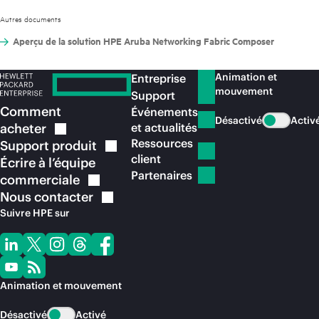
Autres documents
Aperçu de la solution HPE Aruba Networking Fabric Composer
Animation et
Entreprise
mouvement
Support
Comment
Événements
Désactivé
Activ
acheter
et actualités
Ressources
Support
produit
client
Écrire à l’équipe
Partenaires
commerciale
Nous
contacter
Suivre HPE sur
Animation et mouvement
Désactivé
Activé