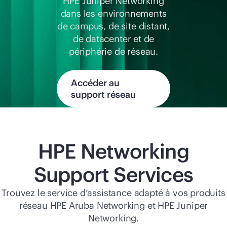
HPE Juniper Networking
Acheter maintenant
dans les environnements
de campus, de site distant,
de datacenter et de
périphérie de réseau.
Accéder au
support réseau
HPE Networking
Support Services
Trouvez le service d’assistance adapté à vos produits
réseau HPE Aruba Networking et HPE Juniper
Networking.