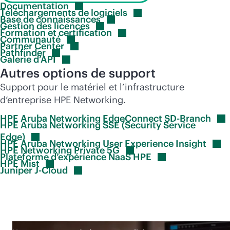
Documentation
Téléchargements de
logiciels
Base de
connaissances
Gestion des
licences
Formation et
certification
Communauté
Partner
Center
Pathfinder
Galerie
d’API
Autres options de support
Support pour le matériel et l’infrastructure
d’entreprise HPE Networking.
HPE Aruba Networking EdgeConnect
SD-Branch
HPE Aruba Networking SSE (Security Service
Edge)
HPE Aruba Networking User Experience
Insight
HPE Networking Private
5G
Plateforme d’expérience NaaS
HPE
HPE
Mist
Juniper
J-Cloud