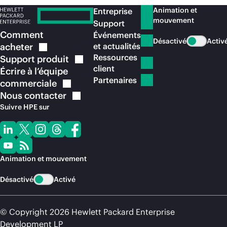
Animation et
Entreprise
mouvement
Support
Comment
Événements
Désactivé
Activ
acheter
et actualités
Ressources
Support
produit
client
Écrire à l’équipe
Partenaires
commerciale
Nous
contacter
Suivre HPE sur
Animation et mouvement
Désactivé
Activé
© Copyright 2026 Hewlett Packard Enterprise
Development LP