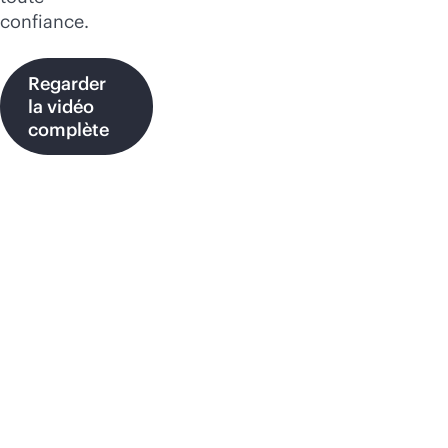
confiance.
Regarder
la vidéo
complète
Continuité à la vitesse
de la machine :
Pourquoi les entreprises
ont besoin d’un plan de
contrôle de la résilience