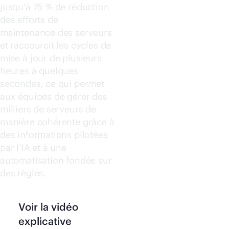
jusqu’à 75 % de réduction
des efforts de
maintenance des serveurs
et raccourcit les cycles de
mise à jour de plusieurs
heures à quelques
secondes, ce qui permet
aux équipes de gérer des
milliers de serveurs de
manière cohérente grâce à
des informations pilotées
par l’IA et à une
automatisation fondée sur
des règles.
Voir la vidéo
explicative