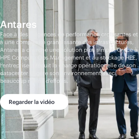
Antares
Face à des exigences de performance croissantes et
à une complexité grandissante des infrastructures,
Antares a cherché une solution plus simple. Grâce à
HPE Compute Ops Management et au stockage HPE,
l’entreprise a réduit la charge opérationnelle de son
datacenter et gère son environnement avec
beaucoup moins d’efforts.
Regarder la vidéo