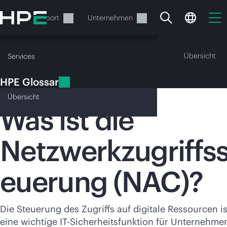
Zum
Hauptinhalt
rvices
Support
Unternehmen
wechseln
HPE Glossar
Übersicht
Services
HPE Glossar
Netzwerkzugriffssteuerung
Übersicht
Was ist die
Netzwerkzugriffss
Ihr Warenkorb ist aktuell
leer
euerung (NAC)?
Besuchen Sie den HPE Store zum Stöbern,
Konfigurieren und Bestellen.
Die Steuerung des Zugriffs auf digitale Ressourcen is
eine wichtige IT-Sicherheitsfunktion für Unternehme