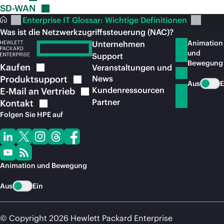
SD-WAN
Enterprise IT Glossar: Wichtige Definitionen
Was ist die Netzwerkzugriffssteuerung (NAC)?
Animation
Unternehmen
und
Support
Bewegung
Kaufen
Veranstaltungen und
Produktsupport
News
Aus
E
Kundenressourcen
E-Mail an
Vertrieb
Partner
Kontakt
Folgen Sie HPE auf
Animation und Bewegung
Aus
Ein
© Copyright 2026 Hewlett Packard Enterprise