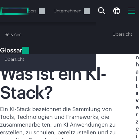
Zum
Hauptinhalt
rvices
Support
Unternehmen
wechseln
Glossar
Übersicht
Services
Glossar
I
KI-Stack
n
Übersicht
h
Was ist ein KI-
a
l
Stack?
t
Ihr Warenkorb ist aktuell
s
leer
v
e
Ein KI-Stack bezeichnet die Sammlung von
r
Besuchen Sie den HPE Store zum Stöbern,
Tools, Technologien und Frameworks, die
z
Konfigurieren und Bestellen.
zusammenarbeiten, um KI-Anwendungen zu
e
erstellen, zu schulen, bereitzustellen und zu
i