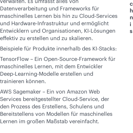
verwalten. Es umfasst alles von
Jetzt kaufen
c
Datenverarbeitung und Frameworks für
h
maschinelles Lernen bis hin zu Cloud-Services
n
und Hardware-Infrastruktur und ermöglicht
i
Entwicklern und Organisationen, KI-Lösungen
s
effektiv zu erstellen und zu skalieren.
Beispiele für Produkte innerhalb des KI-Stacks:
TensorFlow – Ein Open-Source-Framework für
maschinelles Lernen, mit dem Entwickler
Deep-Learning-Modelle erstellen und
trainieren können.
AWS Sagemaker – Ein von Amazon Web
Services bereitgestellter Cloud-Service, der
den Prozess des Erstellens, Schulens und
Bereitstellens von Modellen für maschinelles
Lernen im großen Maßstab vereinfacht.