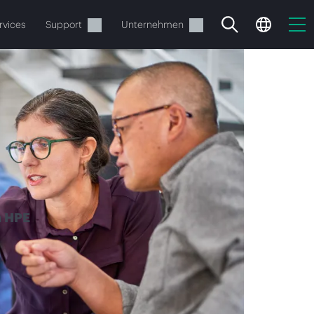
rvices
Support
Unternehmen
n HPE
estellen.