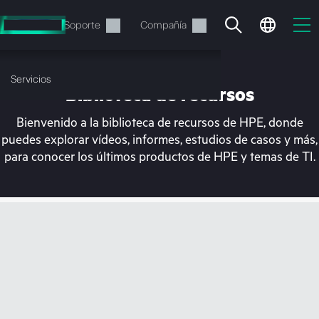
Saltar
al
Servicios
Soporte
Compañía
contenido
principal
Servicios
Biblioteca de recursos
Bienvenido a la biblioteca de recursos de HPE, donde
puedes explorar vídeos, informes, estudios de casos y más,
para conocer los últimos productos de HPE y temas de TI.
En estos momentos, tu
cesta está vacía
Dirígete a la tienda de HPE para encontrar lo
que buscas, configurarlo y realizar el pedido.