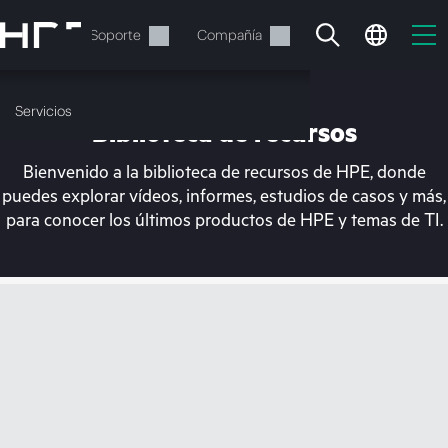
Saltar
al
Servicios
Soporte
Compañía
contenido
principal
Servicios
Biblioteca de recursos
Bienvenido a la biblioteca de recursos de HPE, donde
puedes explorar vídeos, informes, estudios de casos y más,
para conocer los últimos productos de HPE y temas de TI.
En estos momentos, tu
cesta está vacía
Dirígete a la tienda de HPE para encontrar lo
que buscas, configurarlo y realizar el pedido.