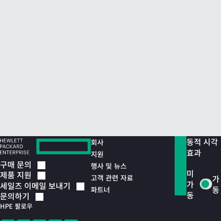
동적 시각
회사
효과
지원
구매
문의
행사 및 뉴스
미
제품
지원
고객 관련 자료
가
가
세일즈 이메일
보내기
동
파트너
동
문의하기
HPE 팔로우